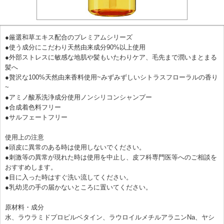
●厳選和草エキス配合のプレミアムシリーズ
●使う成分にこだわり天然由来成分90%以上使用
●外部ストレスに敏感な地肌や髪もいたわりケア、毛先まで潤いまとまる
髪へ
●贅沢な100%天然由来香料使用~みずみずしいシトラスフローラルの香り
~
●アミノ酸系洗浄成分使用ノンシリコンシャンプー
●合成着色料フリー
●サルフェートフリー
使用上の注意
●頭皮に異常のある時は使用しないでください。
●刺激等の異常が現れた時は使用を中止し、皮フ科専門医等へのご相談を
おすすめします。
●目に入った時はすぐ洗い流してください。
●乳幼児の手の届かないところに置いてください。
原材料・成分
水、ラウラミドプロピルベタイン、ラウロイルメチルアラニンNa、ヤシ