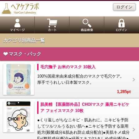
ログイン
カテゴリ別商品一覧
マスク・パック
毛穴撫子 お米のマスク 10枚入
100%国産米由来成分配合のマスクで毛穴ケア。
厚手でうれしい日本製マスク。
1,285pt
肌美精 【医薬部外品】CHOIマスク 薬用ニキビケ
ア フェイスマスク 10枚
●くり返しがちなニキビ・肌あれに。ニキビを予防
してツルツルうるおい肌へ●ニキビを予防する薬用
処方(殺菌成分&肌あれ防止成分配合)●美肌キメ成分
Ex(整肌成分)配合●緑茶エキス(ひきしめ成分)配合●